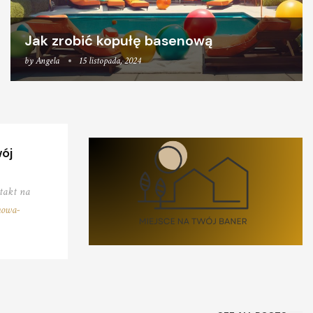
Jak zrobić kopułę basenową
by
Angela
15 listopada, 2024
wój
takt na
owa-