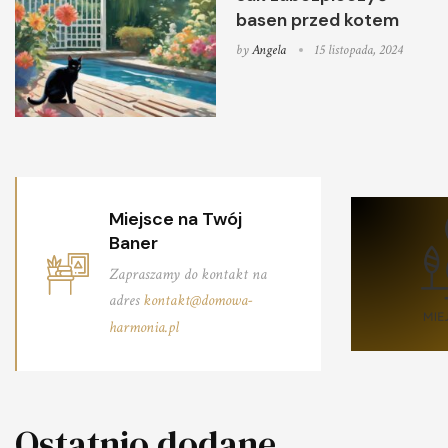
basen przed kotem
by
Angela
15 listopada, 2024
Miejsce na Twój
Baner
Zapraszamy do kontakt na
adres
kontakt@domowa-
harmonia.pl
Ostatnio dodane