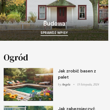
Budowa
SPRAWDŹ WPISY
Ogród
Jak zrobić basen z
palet
by
Angela
15 listopada, 2024
Jak zabezpieczyć