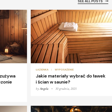
SEE ALL POSTS
ŁAZIENKA
WYPOSAŻENIE
j zużywa
Jakie materiały wybrać do ławek
ezonie
i ścian w saunie?
by
Angela
30 grudnia, 2025