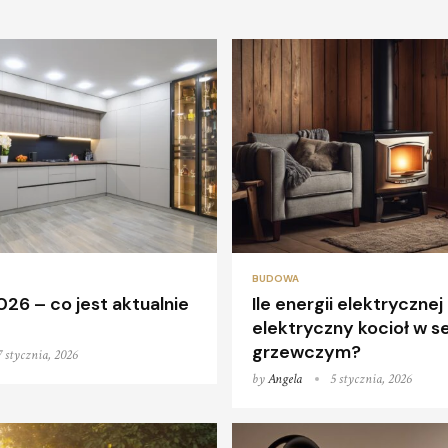
BUDOWA
26 – co jest aktualnie
Ile energii elektryczne
elektryczny kocioł w s
grzewczym?
7 stycznia, 2026
by
Angela
5 stycznia, 2026