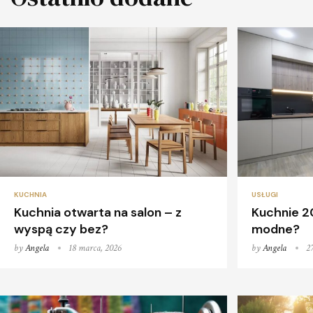
KUCHNIA
USŁUGI
Kuchnia otwarta na salon – z
Kuchnie 20
wyspą czy bez?
modne?
by
Angela
18 marca, 2026
by
Angela
2