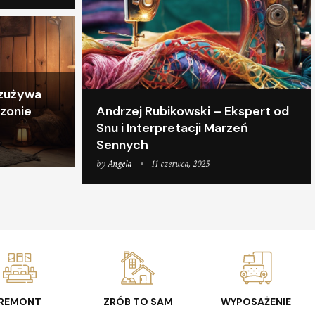
j zużywa
ezonie
Andrzej Rubikowski – Ekspert od
Snu i Interpretacji Marzeń
Sennych
by
Angela
11 czerwca, 2025
REMONT
ZRÓB TO SAM
WYPOSAŻENIE