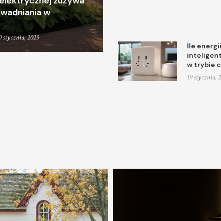
i elektrycznej zużywa
wadniania w
0 stycznia, 2025
Ile energi
inteligen
w trybie 
19 stycznia, 