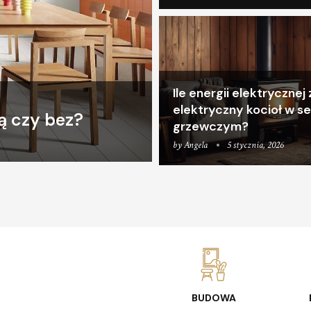
Ile energii elektryczne
elektryczny kocioł w s
ą czy bez?
grzewczym?
by
Angela
5 stycznia, 2026
BUDOWA