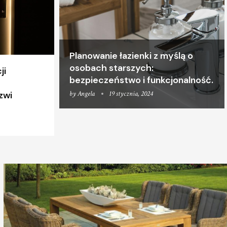
Planowanie łazienki z myślą o
osobach starszych:
ji
bezpieczeństwo i funkcjonalność.
by
Angela
19 stycznia, 2024
zwi