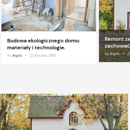
Remont za
Budowa ekologicznego domu:
zachować 
materiały i technologie.
by
Angela
2
by
Angela
22 stycznia, 2024