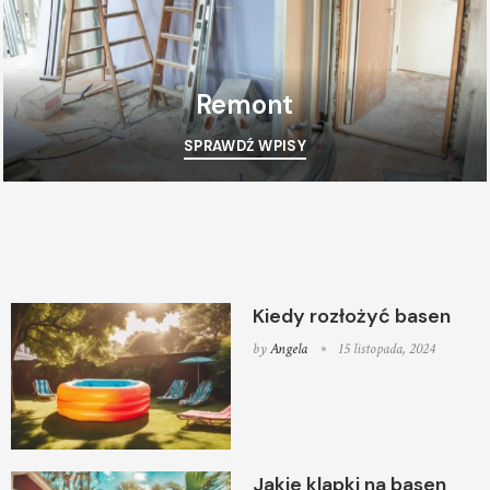
Remont
SPRAWDŹ WPISY
Kiedy rozłożyć basen
by
Angela
15 listopada, 2024
Jakie klapki na basen