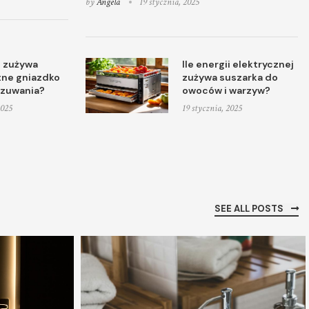
by
Angela
19 stycznia, 2025
i zużywa
Ile energii elektrycznej
tne gniazdko
zużywa suszarka do
czuwania?
owoców i warzyw?
2025
19 stycznia, 2025
SEE ALL POSTS