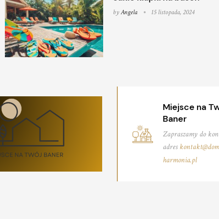
by
Angela
15 listopada, 2024
Miejsce na T
Baner
Zapraszamy do kon
adres
kontakt@dom
harmonia.pl