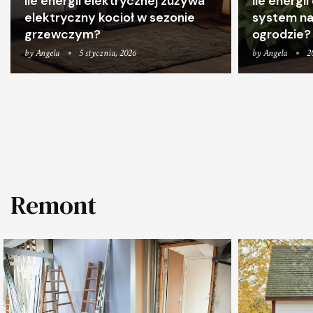
Ile energii elektrycznej zużywa
Ile energi
elektryczny kocioł w sezonie
system na
grzewczym?
ogrodzie?
by
Angela
5 stycznia, 2026
by
Angela
2
Remont