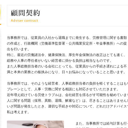
当事務所では、従業員の入社から退職までに発生する、労務管理に関する書類
の作成と、行政機関（労働基準監督署・公共職業安定所・年金事務所）への提
出を行います。
特に、最近の労働諸法令、健康保険法、厚生年金保険法の改正はとても速く、
総務や人事の専任者がいない経営者に掛かる負担は相当なものです。
また人事総務担当者のいる会社にとっても、従業員からの手続き遅れによる不
満と本来の業務との板挟みになり、日々お悩みになっていることと思います。
当事務所では、そのような経営者、人事総務担当者の負担を軽くすることはも
ブレーンとして、人事・労務に関する相談にも対応させていただきます。
近年増え続けている労使トラブルは、会社経営を揺るがす可能性を秘めていま
人に関する問題（採用、異動、退職、解雇など）は、尽きることはありません
いざ問題が発生したとき、適切な手続きや対応について、どれだけアドバイス
私は考えます。
また、当事務所では給与計算も行